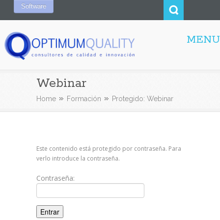
Software
MENU
Webinar
Home
Formación
Protegido: Webinar
Este contenido está protegido por contraseña. Para
verlo introduce la contraseña.
Contraseña: